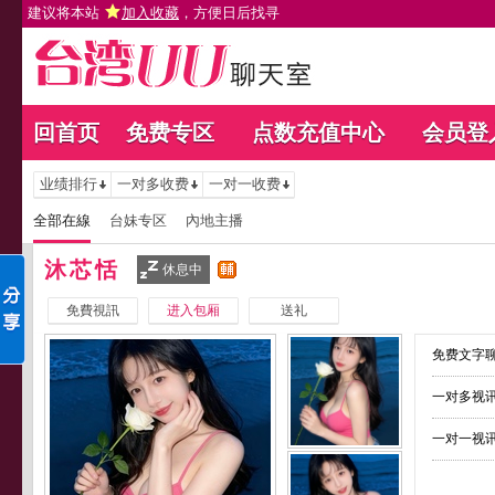
建议将本站
加入收藏
，方便日后找寻
回首页
免费专区
点数充值中心
会员登
业绩排行
一对多收费
一对一收费
全部在線
台妹专区
內地主播
沐芯恬
休息中
免費視訊
进入包厢
送礼
免费文字聊
一对多视讯
一对一视讯